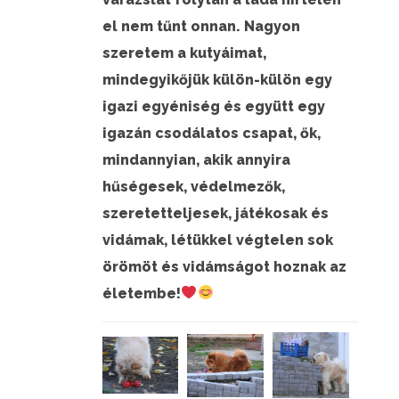
el nem tűnt onnan.
Nagyon
szeretem a kutyáimat,
mindegyikőjük külön-külön egy
igazi egyéniség és együtt egy
igazán csodálatos csapat, ők,
mindannyian, akik annyira
hűségesek, védelmezők,
szeretetteljesek, játékosak és
vidámak, létükkel végtelen sok
örömöt és vidámságot hoznak az
életembe!