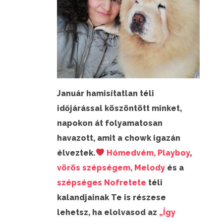
Január hamisítatlan téli
időjárással köszöntött minket,
napokon át folyamatosan
havazott, amit a chowk igazán
élveztek.
Hómedvém, Playboy
,
vörös szépségem, Melody
és a
szépséges Nofretete
téli
kalandjainak Te is részese
lehetsz, ha elolvasod az
„Így