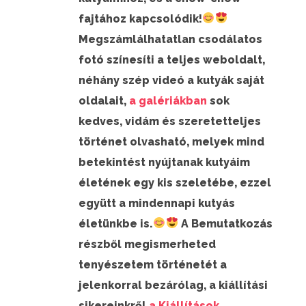
fajtához kapcsolódik!
Megszámlálhatatlan csodálatos
fotó színesíti a teljes weboldalt,
néhány szép videó a kutyák saját
oldalait,
a galériákban
sok
kedves, vidám és szeretetteljes
történet olvasható, melyek mind
betekintést nyújtanak kutyáim
életének egy kis szeletébe, ezzel
együtt a mindennapi kutyás
életünkbe is.
A Bemutatkozás
részből megismerheted
tenyészetem történetét a
jelenkorral bezárólag, a kiállítási
sikereinkről
a Kiállítások