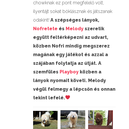
chowknak ez pont megfelelő volt,
ilyentájt sokat bóklásznak és játszanak
odakint!
A szépséges lányok,
Nofretete
és
Melody
szeretik
együtt feltérképezni az udvart,
közben Nofri mindig megszerez
magának egy játékot és azzal a
szájában folytatja az útját. A
szemfüles
Playboy
közben a
lányok nyomait követi. Melody
végül felmegy a lépcsőn és onnan
tekint lefelé.