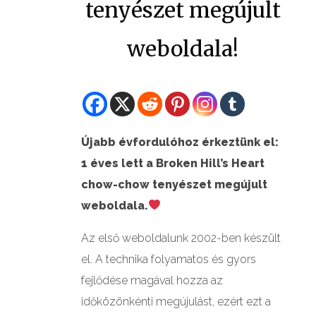
tenyészet megújult
GALÉRIÁK II.
weboldala!
Újabb évfordulóhoz érkeztünk el:
1 éves lett a Broken Hill’s Heart
chow-chow tenyészet megújult
weboldala.
Az első weboldalunk 2002-ben készült
el. A technika folyamatos és gyors
fejlődése magával hozza az
időközönkénti megújulást, ezért ezt a