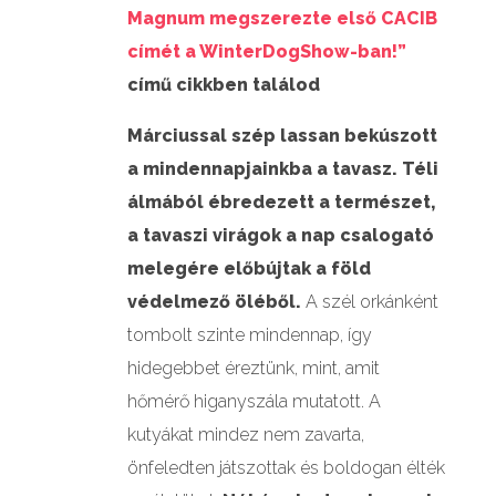
Magnum megszerezte első CACIB
címét a WinterDogShow-ban!”
című cikkben találod
Márciussal szép lassan bekúszott
a mindennapjainkba a tavasz.
Téli
álmából ébredezett a természet,
a tavaszi virágok a nap csalogató
melegére előbújtak a föld
védelmező öléből.
A szél orkánként
tombolt szinte mindennap, így
hidegebbet éreztünk, mint, amit
hőmérő higanyszála mutatott. A
kutyákat mindez nem zavarta,
önfeledten játszottak és boldogan élték