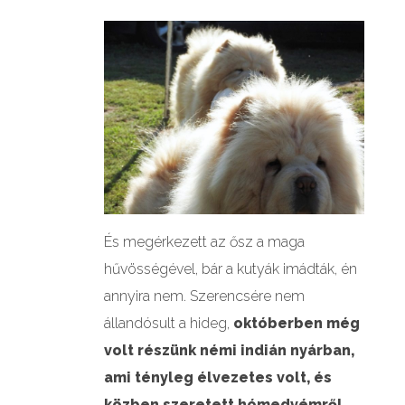
És megérkezett az ősz a maga
hűvösségével, bár a kutyák imádták, én
annyira nem. Szerencsére nem
állandósult a hideg,
októberben még
volt részünk némi indián nyárban,
ami tényleg élvezetes volt, és
közben szeretett hómedvémről,