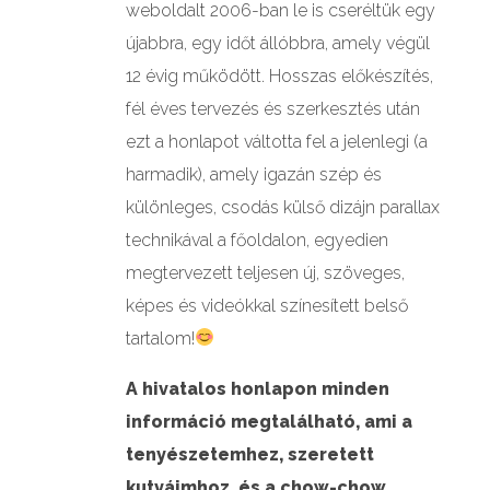
weboldalt 2006-ban le is cseréltük egy
újabbra, egy időt állóbbra, amely végül
12 évig működött. Hosszas előkészítés,
fél éves tervezés és szerkesztés után
ezt a honlapot váltotta fel a jelenlegi (a
harmadik), amely igazán szép és
különleges, csodás külső dizájn parallax
technikával a főoldalon, egyedien
megtervezett teljesen új, szöveges,
képes és videókkal színesített belső
tartalom!
A hivatalos honlapon minden
információ megtalálható, ami a
tenyészetemhez, szeretett
kutyáimhoz, és a chow-chow