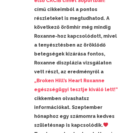
első CACIB címét Soportban!”
című cikkeimból a pontos
részleteket is megtudhatod. A
következő örömhír még mindig
Roxanne-hoz kapcsolódott, mivel
a tenyésztésben az öröklődő
betegségek kizárása fontos,
Roxanne diszplázia vizsgálaton
vett részt, az eredményről a
„Broken Hill’s Heart Roxanne
egészségügyi tesztje kiváló lett!”
cikkemben olvashatsz
információkat. Szeptember
hónaphoz egy számomra kedves
születésnap is kapcsolódik.