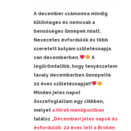
A december számomra mindig
különleges és nemcsak a
bensőséges ünnepek miatt.
Nevezetes évfordulók és több
szeretett kutyám születésnapja
van decemberben.
A
legörömtelibb, hogy tenyészetem
tavaly decemberben ünnepelte
22 éves születésnapját!
Minden jeles napot
összefoglaltam egy cikkben,
melyet
a Hírek menüpontban
találsz
„Decemberi jeles napok és
évfordulók: 22 éves lett a Broken