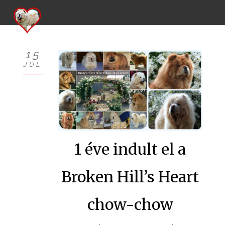
15
JÚL
KÖSZÖNTŐ
BEMUTATKOZÁS
HÍREK
1 éve indult el a
CHOW
KUTYÁIM
Broken Hill’s Heart
KIÁLLÍTÁSOK
chow-chow
GALÉRIÁK I.