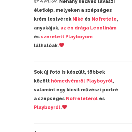
az életüket.
Néhány kedves tavaszi
életkép, melyeken a szépséges
krém testvérek
Niké
és
Nofretete
,
anyukájuk,
az én drága Leontinám
és
szeretett Playboyom
láthatóak.
Sok új fotó is készült, többek
között
hómedvémről Playboyról
,
valamint egy kicsit művészi portré
a szépséges
Nofretetéről
és
Playboyról
.