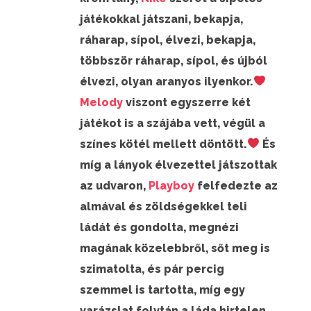
játékokkal játszani, bekapja,
ráharap, sípol, élvezi, bekapja,
többször ráharap, sípol, és újból
élvezi, olyan aranyos ilyenkor.
Melody
viszont egyszerre két
játékot is a szájába vett, végül a
színes kötél mellett döntött.
És
míg a lányok élvezettel játszottak
az udvaron,
Playboy
felfedezte az
almával és zöldségekkel teli
ládát és gondolta, megnézi
magának közelebbről, sőt meg is
szimatolta, és pár percig
szemmel is tartotta, míg egy
varázslat folytán a láda hirtelen