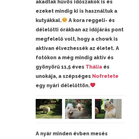
akadtak hűvös időszakok is és
ezeket mindig ki is használtuk a
kutyákkal.
A kora reggeli- és
délelőtti órákban az időjárás pont
megfelelő volt, hogy a chowk is
aktívan élvezhessék az életet. A
fotókon a még mindig aktív és
gyönyörű 11,5 éves
Thália
és
unokája, a szépséges
Nofretete
egy nyári délelőttön.
A nyár minden évben mesés