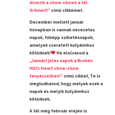
élvezik a chow-chowk a tél
örömeit!”
című cikkemet.
December mellett január
hónapban is vannak nevezetes
napok, főképp születésnapok,
amelyek szeretett kutyáimhoz
kötődnek!
Ha elolvasod a
„Januári jeles napok a Broken
Hill’s Heart chow-chow
tenyészetben!”
című cikket, Te is
megtudhatod, hogy melyek ezek a
napok és melyik kutyáimhoz
kötődnek.
A tél még február elején is