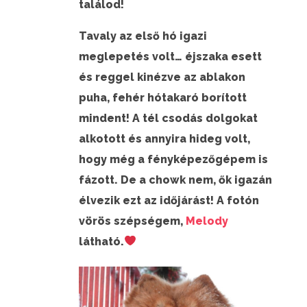
találod!
Tavaly az első hó igazi
meglepetés volt… éjszaka esett
és reggel kinézve az ablakon
puha, fehér hótakaró borított
mindent! A tél csodás dolgokat
alkotott és annyira hideg volt,
hogy még a fényképezőgépem is
fázott. De a chowk nem, ők igazán
élvezik ezt az időjárást! A fotón
vörös szépségem,
Melody
látható.