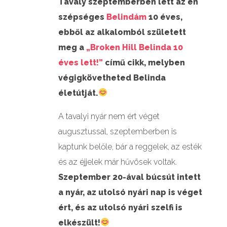
Tavaly szeptemberben lett az én
szépséges
Belindám
10 éves,
ebből az alkalomból született
meg a
„Broken Hill Belinda 10
éves lett!”
című cikk, melyben
végigkövetheted Belinda
életútját.
A tavalyi nyár nem ért véget
augusztussal, szeptemberben is
kaptunk belőle, bár a reggelek, az esték
és az éjjelek már hűvösek voltak.
Szeptember 20-ával búcsút intett
a nyár, az utolsó nyári nap is véget
ért, és az utolsó nyári szelfi is
elkészült!