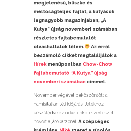
megjelenésű, büszke és
méltóságteljes fajtát, a kutyások
legnagyobb magazinjában, „A
Kutya” újság novemberi számában
részletes fajtabemutatót
olvashattatok tőlem.
Az erről
beszámoló cikket megtaláljátok a
Hírek
menüpontban
Chow-Chow
fajtabemutató “A Kutya” újság
novemberi számában
címmel.
November végével beköszöntött a
hamisítatlan téli időjárás. Játékhoz
készülődve az udvarunkon szerteszét
hevert a játékarzenál.
A szépséges
krém lány,
Niké
szeret a sípolós