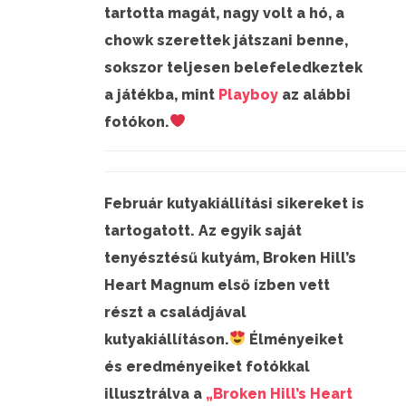
tartotta magát, nagy volt a hó, a
chowk szerettek játszani benne,
sokszor teljesen belefeledkeztek
a játékba, mint
Playboy
az alábbi
fotókon.
Február kutyakiállítási sikereket is
tartogatott. Az egyik saját
tenyésztésű kutyám, Broken Hill’s
Heart Magnum első ízben vett
részt a családjával
kutyakiállításon.
Élményeiket
és eredményeiket fotókkal
illusztrálva a
„Broken Hill’s Heart