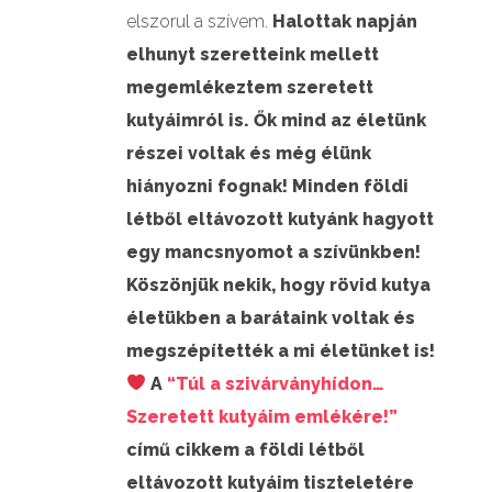
elszorul a szívem.
Halottak napján
elhunyt szeretteink mellett
megemlékeztem szeretett
kutyáimról is. Ők mind az életünk
részei voltak és még élünk
hiányozni fognak! Minden földi
létből eltávozott kutyánk hagyott
egy mancsnyomot a szívünkben!
Köszönjük nekik, hogy rövid kutya
életükben a barátaink voltak és
megszépítették a mi életünket is!
A
“Túl a szivárványhídon…
Szeretett kutyáim emlékére!”
című cikkem a földi létből
eltávozott kutyáim tiszteletére