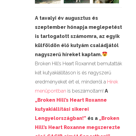
A tavalyi év augusztus és
szeptember hónapja meglepetést
is tartogatott számomra, az egyik
külföldön élő kutyám családjától
nagyszerű híreket kaptam.
Broken Hill’s Heart Roxannet bemutatták
két kutyakiállításon is és nagyszerű
eredményeket ért el, minderről a
Hírek
menüpontban
is beszámoltam!
A
„Broken Hill’s Heart Roxanne
kutyakiállítási sikerei
Lengyelországban!”
és a
„Broken
Hill’s Heart Roxanne megszerezte