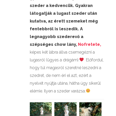
szeder a kedvencük. Gyakran
látogatják a lugast szeder után
kutatva, az érett szemeket még
fentebbről is leszedik. A
legnagyobb szederevő a
szépséges chow lány,
Nofretete,
képes két lábra állva csemegézni a
lugasról (ügyes a drágám).
Előfordul,
hogy túl magasról szeretné leszedni a
szedret, de nem éri el azt, ezért a
nyelvét nyújtja utána, hátha úgy sikerül
elérnie. Ilyen a szeder varázsa.