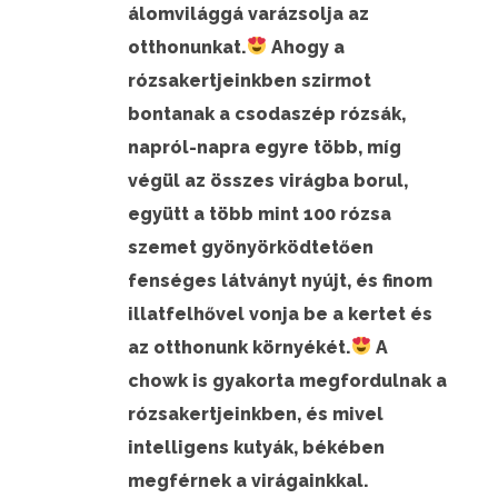
álomvilággá varázsolja az
otthonunkat.
Ahogy a
rózsakertjeinkben szirmot
bontanak a csodaszép rózsák,
napról-napra egyre több, míg
végül az összes virágba borul,
együtt a több mint 100 rózsa
szemet gyönyörködtetően
fenséges látványt nyújt,
és finom
illatfelhővel vonja be a kertet és
az otthonunk környékét.
A
chowk is gyakorta megfordulnak a
rózsakertjeinkben, és mivel
intelligens kutyák, békében
megférnek a virágainkkal.