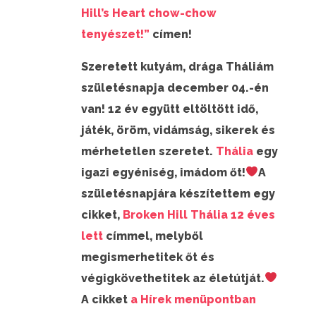
Hill’s Heart chow-chow
tenyészet!”
címen!
Szeretett kutyám, drága Tháliám
születésnapja december 04.-én
van! 12 év együtt eltöltött idő,
játék, öröm, vidámság, sikerek és
mérhetetlen szeretet.
Thália
egy
igazi egyéniség, imádom őt!
A
születésnapjára készítettem egy
cikket,
Broken Hill Thália 12 éves
lett
címmel, melyből
megismerhetitek őt és
végigkövethetitek az életútját.
A cikket
a Hírek menüpontban