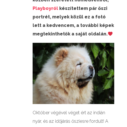
Playboyról
készítettem pár őszi
portrét, melyek közül ez a fotó
lett a kedvencem, a további képek
megtekinthetők a saját oldalán.
Október végével véget ért az indián
nyár, és az időjárás ősziesre fordult! A