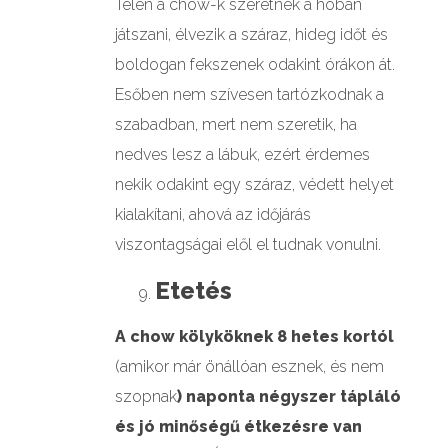
Télen a chow-k szeretnek a hóban
játszani, élvezik a száraz, hideg időt és
boldogan fekszenek odakint órákon át.
Esőben nem szívesen tartózkodnak a
szabadban, mert nem szeretik, ha
nedves lesz a lábuk, ezért érdemes
nekik odakint egy száraz, védett helyet
kialakítani, ahová az időjárás
viszontagságai elől el tudnak vonulni.
Etetés
A chow kölyköknek 8 hetes kortól
(amikor már önállóan esznek, és nem
szopnak
) naponta négyszer tápláló
és jó minőségű étkezésre van