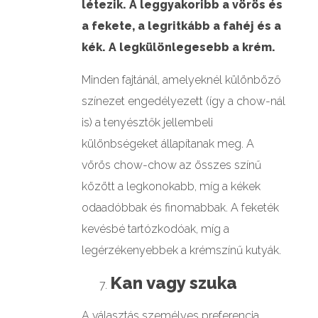
létezik. A leggyakoribb a vörös és
a fekete, a legritkább a fahéj és a
kék. A legkülönlegesebb a krém.
Minden fajtánál, amelyeknél különböző
színezet engedélyezett (így a chow-nál
is) a tenyésztők jellembeli
különbségeket állapítanak meg. A
vörös chow-chow az összes színű
között a legkonokabb, míg a kékek
odaadóbbak és finomabbak. A feketék
kevésbé tartózkodóak, míg a
legérzékenyebbek a krémszínű kutyák.
Kan vagy szuka
A választás személyes preferencia,