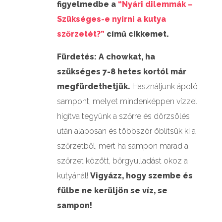
figyelmedbe a
“Nyári dilemmák –
Szükséges-e nyírni a kutya
szőrzetét?”
című cikkemet.
Fürdetés:
A chowkat, ha
szükséges 7-8 hetes kortól már
megfürdethetjük.
Használjunk ápoló
sampont, melyet mindenképpen vízzel
hígítva tegyünk a szőrre és dörzsölés
után alaposan és többször öblítsük ki a
szőrzetből, mert ha sampon marad a
szőrzet között, bőrgyulladást okoz a
kutyánál!
Vigyázz, hogy szembe és
fülbe ne kerüljön se víz, se
sampon!