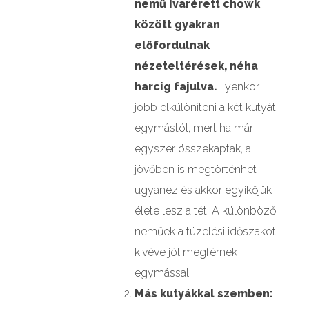
nemű ivarérett chowk
között gyakran
előfordulnak
nézeteltérések, néha
harcig fajulva.
Ilyenkor
jobb elkülöníteni a két kutyát
egymástól, mert ha már
egyszer összekaptak, a
jövőben is megtörténhet
ugyanez és akkor egyikőjük
élete lesz a tét. A különböző
neműek a tüzelési időszakot
kivéve jól megférnek
egymással.
Más kutyákkal szemben: