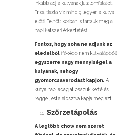
inkább adj a kutyának jutalomfalatot.
Friss, tiszta víz mindig legyen a kutya
előtt! Felnőtt korban is tartsuk meg a
napi kétszeri étkeztetést!
Fontos, hogy soha ne adjunk az
eledelből
(főképp nem kutyatápból)
egyszerre nagy mennyiséget a
kutyának, nehogy
gyomorcsavarodást kapjon.
A
kutya napi adagját osszuk ketté és
reggel, este elosztva kapja meg azt!
Szőrzetápolás
A legtöbb chow nem szeret