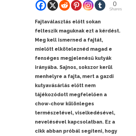
0
Shares
GALÉRIÁK II.
Fajtaválasztás előtt sokan
felteszik maguknak ezt a kérdést.
Meg kell ismerned a fajtát,
mielőtt elköteleznéd magad e
fenséges megjelenésű kutyák
irányába. Sajnos, sokszor kerül
menhelyre a fajta, mert a gazdi
kutyavásárlás előtt nem
tájékozódott megfelelően a
chow-chow különleges
természetével, viselkedésével,
nevelésével kapcsolatban. Ez a
cikk abban próbál segíteni, hogy