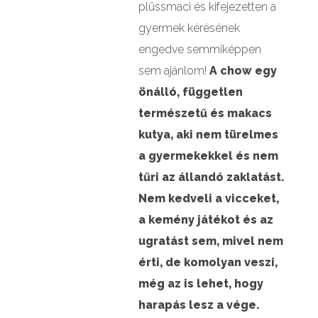
plüssmaci és kifejezetten a
gyermek kérésének
engedve semmiképpen
sem ajánlom!
A chow egy
önálló, független
természetű és makacs
kutya, aki nem türelmes
a gyermekekkel és nem
tűri az állandó zaklatást.
Nem kedveli a vicceket,
a kemény játékot és az
ugratást sem, mivel nem
érti, de komolyan veszi,
még az is lehet, hogy
harapás lesz a vége.