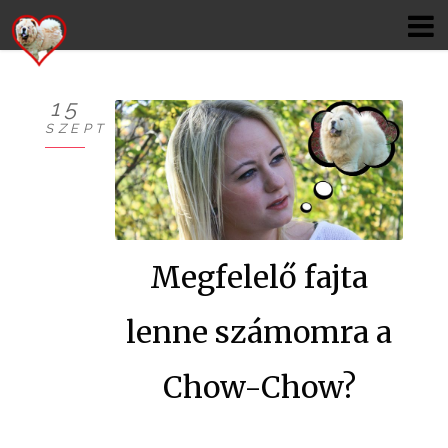
15
SZEPT
KÖSZÖNTŐ
BEMUTATKOZÁS
HÍREK
Megfelelő fajta
CHOW
lenne számomra a
KUTYÁIM
Chow-Chow?
KIÁLLÍTÁSOK
GALÉRIÁK I.