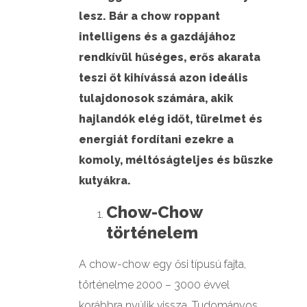
lesz. Bár a chow roppant
intelligens és a gazdájához
rendkívül hűséges, erős akarata
teszi őt kihívássá azon ideális
tulajdonosok számára, akik
hajlandók elég időt, türelmet és
energiát fordítani ezekre a
komoly, méltóságteljes és büszke
kutyákra.
Chow-Chow
történelem
A chow-chow egy ősi típusú fajta,
történelme 2000 – 3000 évvel
korábbra nyúlik vissza. Tudományos