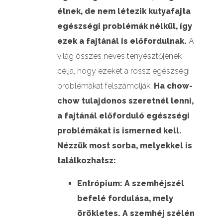
élnek, de nem létezik kutyafajta
egészségi problémák nélkül, így
ezek a fajtánál is előfordulnak.
A
világ összes neves tenyésztőjének
célja, hogy ezeket a rossz egészségi
problémákat felszámolják.
Ha chow-
chow tulajdonos szeretnél lenni,
a fajtánál előforduló egészségi
problémákat is ismerned kell.
Nézzük most sorba, melyekkel is
találkozhatsz:
Entrópium:
A szemhéjszél
befelé fordulása, mely
örökletes. A szemhéj szélén