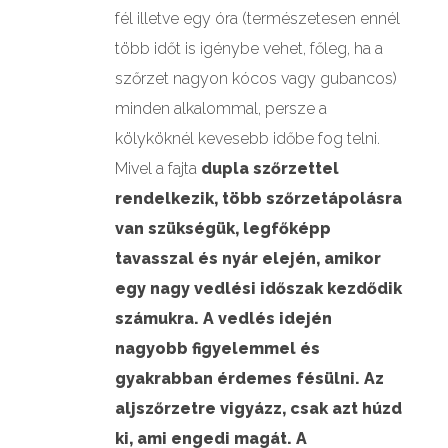
fél illetve egy óra (természetesen ennél
több időt is igénybe vehet, főleg, ha a
szőrzet nagyon kócos vagy gubancos)
minden alkalommal, persze a
kölyköknél kevesebb időbe fog telni.
Mivel a fajta
dupla szőrzettel
rendelkezik, több szőrzetápolásra
van szükségük, legfőképp
tavasszal és nyár elején, amikor
egy nagy vedlési időszak kezdődik
számukra.
A vedlés idején
nagyobb figyelemmel és
gyakrabban érdemes fésülni. Az
aljszőrzetre vigyázz, csak azt húzd
ki, ami engedi magát. A