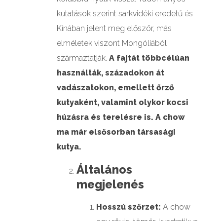
kutatások szerint sarkvidéki eredetű és
Kínában jelent meg először, más
elméletek viszont Mongóliából
származtatják.
A fajtát többcélúan
használták, századokon át
vadászatokon, emellett őrző
kutyaként, valamint olykor kocsi
húzásra és terelésre is. A chow
ma már elsősorban társasági
kutya.
Általános
megjelenés
Hosszú szőrzet:
A chow