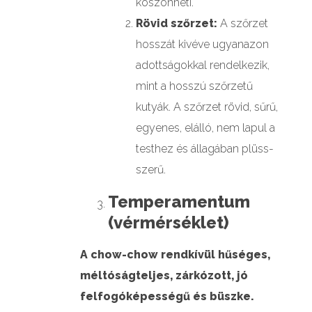
köszönheti.
Rövid szőrzet:
A szőrzet
hosszát kivéve ugyanazon
adottságokkal rendelkezik,
mint a hosszú szőrzetű
kutyák. A szőrzet rövid, sűrű,
egyenes, elálló, nem lapul a
testhez és állagában plüss-
szerű.
Temperamentum
(vérmérséklet)
A chow-chow rendkívül hűséges,
méltóságteljes, zárkózott, jó
felfogóképességű és büszke.