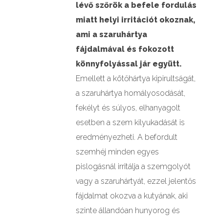
lévő szőrök a befele fordulás
miatt helyi irritációt okoznak,
ami a szaruhártya
fájdalmával és fokozott
könnyfolyással jár együtt.
Emellett a kötőhártya kipirultságát,
a szaruhártya homályosodását,
fekélyt és súlyos, elhanyagolt
esetben a szem kilyukadását is
eredményezheti. A befordult
szemhéj minden egyes
pislogásnál irritálja a szemgolyót
vagy a szaruhártyát, ezzel jelentős
fájdalmat okozva a kutyának, aki
szinte állandóan hunyorog és