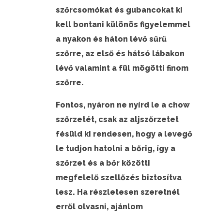
szőrcsomókat és gubancokat ki
kell bontani különös figyelemmel
a nyakon és háton lévő sűrű
szőrre, az első és hátsó lábakon
lévő valamint a fül mögötti finom
szőrre.
Fontos, nyáron ne nyírd le a chow
szőrzetét, csak az aljszőrzetet
fésüld ki rendesen, hogy a levegő
le tudjon hatolni a bőrig, így a
szőrzet és a bőr közötti
megfelelő szellőzés biztosítva
lesz. Ha részletesen szeretnél
erről olvasni, ajánlom