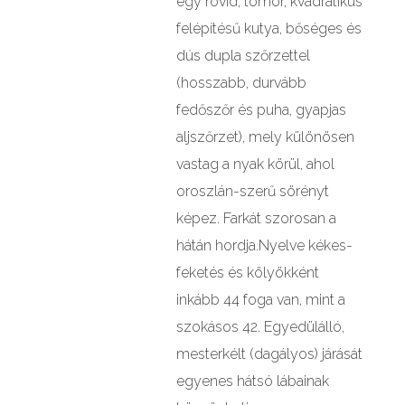
egy rövid, tömör, kvadratikus
felépítésű kutya, bőséges és
dús dupla szőrzettel
(hosszabb, durvább
fedőszőr és puha, gyapjas
aljszőrzet), mely különösen
vastag a nyak körül, ahol
oroszlán-szerű sörényt
képez. Farkát szorosan a
hátán hordja.Nyelve kékes-
feketés és kölyökként
inkább 44 foga van, mint a
szokásos 42. Egyedülálló,
mesterkélt (dagályos) járását
egyenes hátsó lábainak