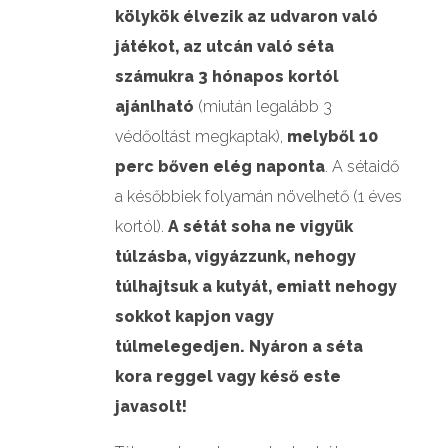
kölykök élvezik az udvaron való
játékot, az utcán való séta
számukra 3 hónapos kortól
ajánlható
(miután legalább 3
védőoltást megkaptak),
melyből 10
perc bőven elég naponta
. A sétaidő
a későbbiek folyamán növelhető (1 éves
kortól).
A sétát soha ne vigyük
túlzásba, vigyázzunk, nehogy
túlhajtsuk a kutyát, emiatt nehogy
sokkot kapjon vagy
túlmelegedjen. Nyáron a séta
kora reggel vagy késő este
javasolt!