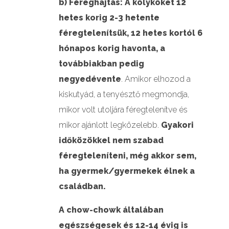
b) Féreghajtás:
A kölyköket 12
hetes korig 2-3 hetente
féregtelenítsük, 12 hetes kortól 6
hónapos korig havonta, a
továbbiakban pedig
negyedévente
. Amikor elhozod a
kiskutyád, a tenyésztő megmondja,
mikor volt utoljára féregtelenítve és
mikor ajánlott legközelebb.
Gyakori
időközökkel nem szabad
féregteleníteni, még akkor sem,
ha gyermek/gyermekek élnek a
családban.
A chow-chowk általában
egészségesek és 12-14 évig is