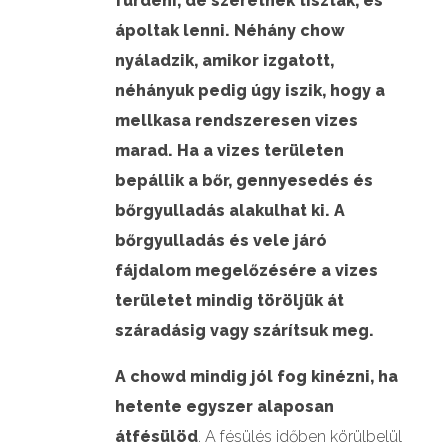
fürdeni, de szeretnek tiszták, és
ápoltak lenni. Néhány chow
nyáladzik, amikor izgatott,
néhányuk pedig úgy iszik, hogy a
mellkasa rendszeresen vizes
marad. Ha a vizes területen
bepállik a bőr, gennyesedés és
bőrgyulladás alakulhat ki. A
bőrgyulladás és vele járó
fájdalom megelőzésére a vizes
területet mindig töröljük át
száradásig vagy szárítsuk meg.
A chowd mindig jól fog kinézni, ha
hetente egyszer alaposan
átfésülöd
. A fésülés időben körülbelül