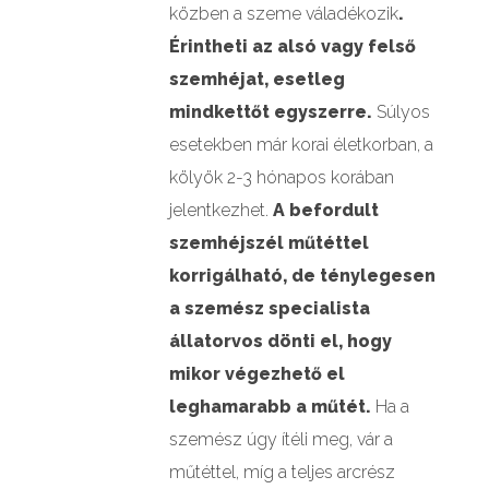
közben a szeme váladékozik
.
Érintheti az alsó vagy felső
szemhéjat, esetleg
mindkettőt egyszerre.
Súlyos
esetekben már korai életkorban, a
kölyök 2-3 hónapos korában
jelentkezhet.
A befordult
szemhéjszél műtéttel
korrigálható, de ténylegesen
a szemész specialista
állatorvos dönti el, hogy
mikor végezhető el
leghamarabb a műtét.
Ha a
szemész úgy ítéli meg, vár a
műtéttel, míg a teljes arcrész