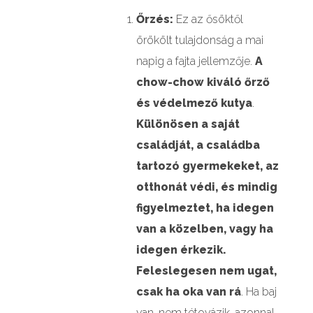
Őrzés:
Ez az ősöktől
örökölt tulajdonság a mai
napig a fajta jellemzője.
A
chow-chow kiváló őrző
és védelmező kutya
.
Különösen a saját
családját, a családba
tartozó gyermekeket, az
otthonát védi, és mindig
figyelmeztet, ha idegen
van a közelben, vagy ha
idegen érkezik.
Feleslegesen nem ugat,
csak ha oka van rá
. Ha baj
van, nem tétovázik, azonnal