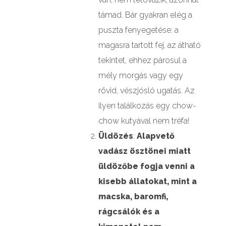
támad. Bár gyakran elég a
puszta fenyegetése: a
magasra tartott fej, az átható
tekintet, ehhez párosul a
mély morgás vagy egy
rövid, vészjósló ugatás. Az
ilyen találkozás egy chow-
chow kutyával nem tréfa!
Üldözés
:
Alapvető
vadász ösztönei miatt
üldözőbe fogja venni a
kisebb állatokat, mint a
macska, baromfi,
rágcsálók és a