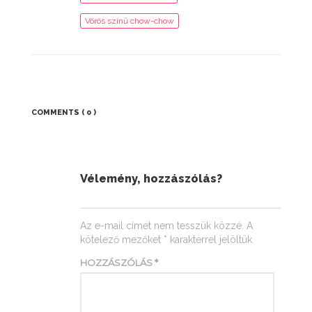
Vörös színű chow-chow
COMMENTS
( 0 )
Vélemény, hozzászólás?
Az e-mail címet nem tesszük közzé.
A
kötelező mezőket
*
karakterrel jelöltük
HOZZÁSZÓLÁS
*