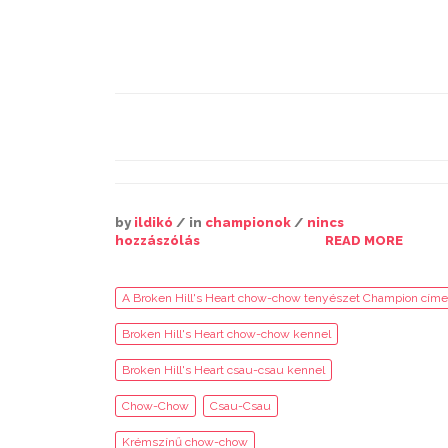
by
ildikó
/ in
championok
/
nincs
hozzászólás
READ MORE
A Broken Hill's Heart chow-chow tenyészet Champion címet
Broken Hill's Heart chow-chow kennel
Broken Hill's Heart csau-csau kennel
Chow-Chow
Csau-Csau
Krémszínű chow-chow