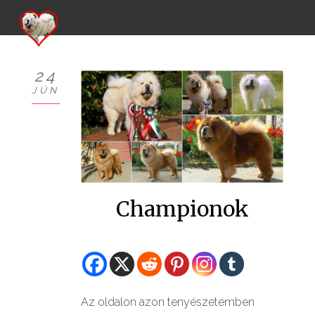
24
JÚN
KÖSZÖNTŐ
BEMUTATKOZÁS
HÍREK
Championok
CHOW
KUTYÁIM
KIÁLLÍTÁSOK
Az oldalon azon tenyészetemben
GALÉRIÁK I.