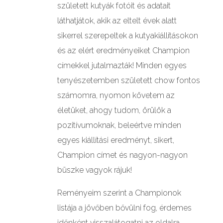
született kutyák fotóit és adatait
GALÉRIÁK II.
láthatjátok, akik az eltelt évek alatt
sikerrel szerepeltek a kutyakiállításokon
és az elért eredményeiket Champion
címekkel jutalmazták! Minden egyes
tenyészetemben született chow fontos
számomra, nyomon követem az
életüket, ahogy tudom, örülök a
pozitívumoknak, beleértve minden
egyes kiállítási eredményt, sikert,
Champion címet és nagyon-nagyon
büszke vagyok rájuk!
Reményeim szerint a Championok
listája a jövőben bővülni fog, érdemes
időnként visszalátogatni az oldalra,