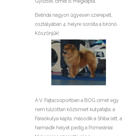
Győztes címet is megkapta.
Belinda nagyon ügyesen szerepelt,
osztályában 4. helyre sorolta a bírónő.
Köszönjük!
A V. Fajtacsoportban a BOG címet egy
nem túlzottan közismert kutyafajta, a
Fáraókutya kapta, második a Shiba lett, a
harmadik helyet pedig a Pomerániai