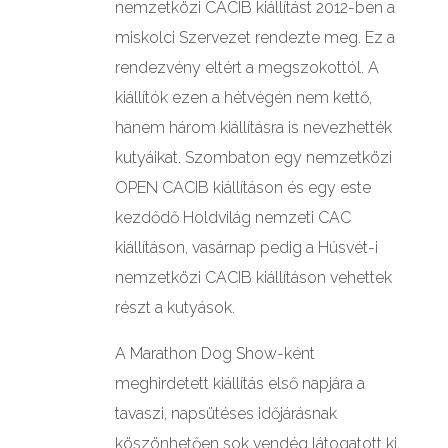
nemzetközi CACIB kiállítást 2012-ben a
miskolci Szervezet rendezte meg. Ez a
rendezvény eltért a megszokottól. A
kiállítók ezen a hétvégén nem kettő,
hanem három kiállításra is nevezhették
kutyáikat. Szombaton egy nemzetközi
OPEN CACIB kiállításon és egy este
kezdődő Holdvilág nemzeti CAC
kiállításon, vasárnap pedig a Húsvét-i
nemzetközi CACIB kiállításon vehettek
részt a kutyások.
A Marathon Dog Show-ként
meghirdetett kiállítás első napjára a
tavaszi, napsütéses időjárásnak
köszönhetően sok vendég látogatott ki.