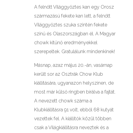
A felnőtt Világgyőztes kan egy Orosz
származású fekete kan lett, a felnőtt
Világgyőztes szuka szintén fekete
színű és Olaszországban él. A Magyar
chowk kitűnő eredményekkel
szerepeltek. Gratulálunk mindenkinek!
Másnap, azaz május 20.-án, vasárnap
került sor az Osztrák Chow Klub
kiállítására, ugyanazon helyszínen, de
most már külső ringben bírálva a fajtát.
A nevezett chowk száma a
Klubkiállításra 91 volt, ebből 68 kutyát
vezettek fel. A kiállítók közül többen
csak a Világkiállításra neveztek és a