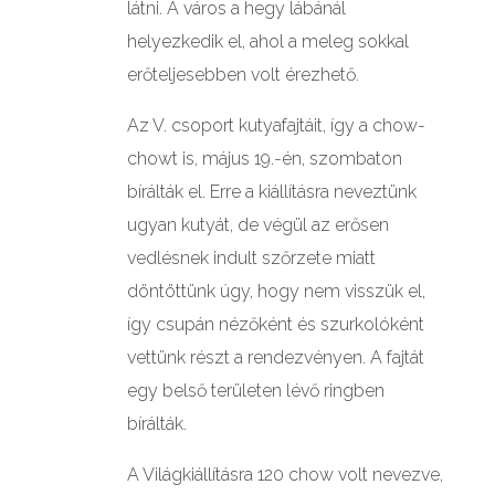
látni. A város a hegy lábánál
helyezkedik el, ahol a meleg sokkal
erőteljesebben volt érezhető.
Az V. csoport kutyafajtáit, így a chow-
chowt is, május 19.-én, szombaton
bírálták el. Erre a kiállításra neveztünk
ugyan kutyát, de végül az erősen
vedlésnek indult szőrzete miatt
döntöttünk úgy, hogy nem visszük el,
így csupán nézőként és szurkolóként
vettünk részt a rendezvényen. A fajtát
egy belső területen lévő ringben
bírálták.
A Világkiállításra 120 chow volt nevezve,