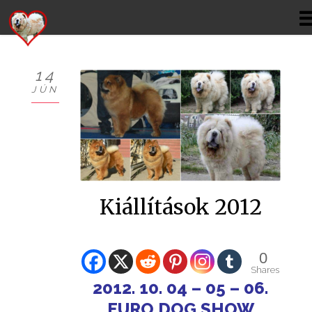
14
JÚN
KÖSZÖNTŐ
BEMUTATKOZÁS
HÍREK
Kiállítások 2012
CHOW
KUTYÁIM
0
KIÁLLÍTÁSOK
Shares
2012. 10. 04 – 05 – 06.
GALÉRIÁK I.
EURO DOG SHOW