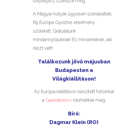
törpespicc szerezte meg.
A Magyar kutyák ügyesen szerepeltek,
69 Európa Győztes eredmény
született. Gratulálunk
mindannyiójuknak! És mindenkinek, aki
részt vett!
Találkozunk jövő májusban
Budapesten a
Világkiállításon!
Az Európa kiállításon készített fotóinkat
a
Galériában>>
nézhetitek meg.
Bíró:
Dagmar Klein (RO)