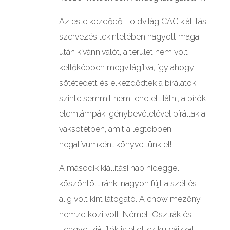
Az este kezdődő Holdvilág CAC kiállítás
szervezés tekintetében hagyott maga
után kívánnivalót, a terület nem volt
kellőképpen megvilágítva, így ahogy
sötétedett és elkezdődtek a bírálatok,
szinte semmit nem lehetett látni, a bírók
elemlámpák igénybevételével bíráltak a
vaksötétben, amit a legtöbben
negatívumként könyveltünk el!
A második kiállítási nap hideggel
köszöntött ránk, nagyon fújt a szél és
alig volt kint látogató. A chow mezőny
nemzetközi volt, Német, Osztrák és
Lengyel kiállítók is eljöttek kutyáikkal.