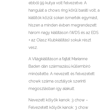
ebből 99 kutya volt felvezetve. A
hangulat a chows ring körül baráti volt, a
kiállítók közül sokan ismerték egymást,
hiszen a minden évben megrendezett
három nagy kiállításon (WDS és az EDS
+ az Olasz Klubkiállítás) sokuk részt
vesz.
A Világkiállításon a fajtát Marianne
Baden dán származású küllembíró
minősítette. A nevezett és felvezetett
chowk száma osztályok szerinti
megoszlásban így alakult:
Nevezett kölyök kanok: 3 chow –
Felvezetett kölyök kanok: 3 chow