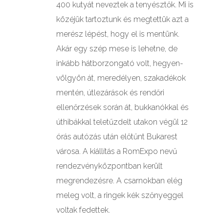
400 kutyát neveztek a tenyésztők. Mi is
közéjük tartoztunk és megtettük azt a
merész lépést, hogy el is mentünk.
Akár egy szép mese is lehetne, de
inkább hátborzongató volt, hegyen-
völgyön át, meredélyen, szakadékok
mentén, útlezárások és rendőri
ellenőrzések során át, bukkanókkal és
úthibákkal teletűzdelt utakon végül 12
órás autózás után előtűnt Bukarest
városa. A kiállítás a RomExpo nevű
rendezvényközpontban került
megrendezésre. A csarnokban elég
meleg volt, a ringek kék szőnyeggel
voltak fedettek.