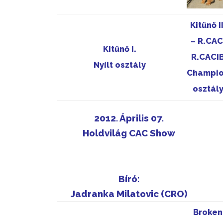
Kitűnő II
– R.CAC
Kitűnő I.
R.CACI
Nyílt osztály
Champi
osztál
2012. Április 07.
Holdvilág CAC Show
Bíró:
Jadranka Milatovic (CRO)
Broken