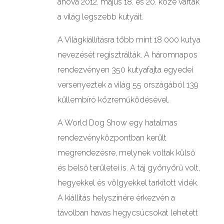
ahová 2012. május 18. és 20. közé várták
a világ legszebb kutyáit.
A Világkiállításra több mint 18 000 kutya
nevezését regisztrálták. A háromnapos
rendezvényen 350 kutyafajta egyedei
versenyeztek a világ 55 országából 139
küllembíró közreműködésével.
A World Dog Show egy hatalmas
rendezvényközpontban került
megrendezésre, melynek voltak külső
és belső területei is. A táj gyönyörű volt,
hegyekkel és völgyekkel tarkított vidék.
A kiállítás helyszínére érkezvén a
távolban havas hegycsúcsokat lehetett