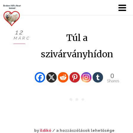
12
Túl a
MÁRC
KÖSZÖNTŐ
szivárványhídon
BEMUTATKOZÁS
HÍREK
0
Shares
CHOW
KUTYÁIM
KIÁLLÍTÁSOK
GALÉRIÁK I.
by
ildikó
/
a hozzászólások lehetősége