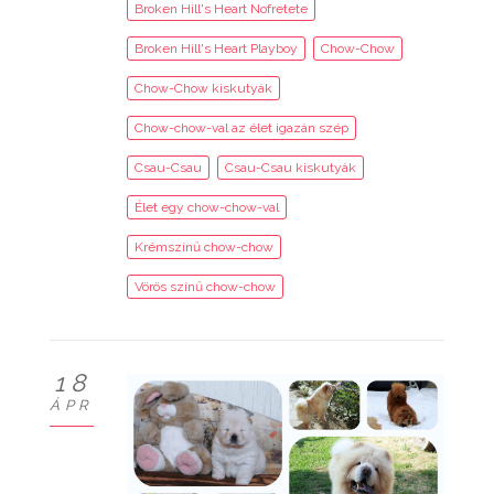
Broken Hill's Heart Nofretete
Broken Hill's Heart Playboy
Chow-Chow
Chow-Chow kiskutyák
Chow-chow-val az élet igazán szép
Csau-Csau
Csau-Csau kiskutyák
Élet egy chow-chow-val
Krémszínű chow-chow
Vörös színű chow-chow
18
ÁPR