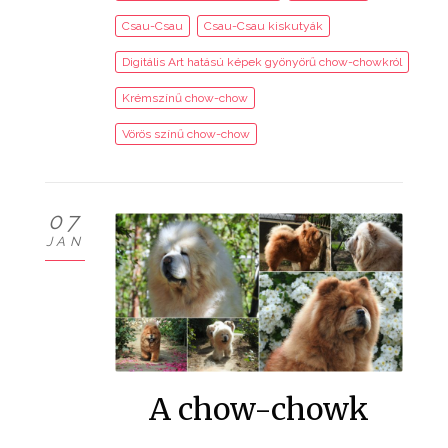
Csau-Csau
Csau-Csau kiskutyák
Digitális Art hatású képek gyönyörű chow-chowkról
Krémszínű chow-chow
Vörös színű chow-chow
07
JAN
A chow-chowk