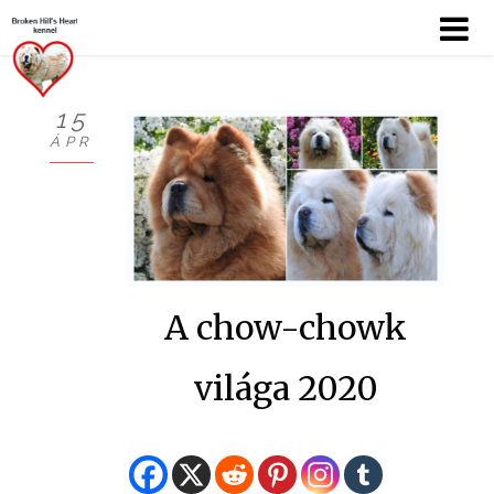
15
ÁPR
KÖSZÖNTŐ
BEMUTATKOZÁS
HÍREK
A chow-chowk
CHOW
KUTYÁIM
világa 2020
KIÁLLÍTÁSOK
GALÉRIÁK I.