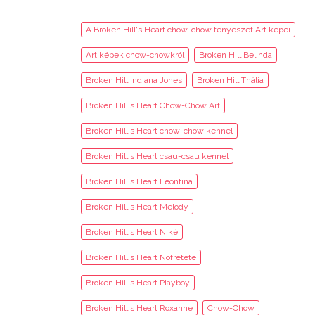
A Broken Hill's Heart chow-chow tenyészet Art képei
Art képek chow-chowkról
Broken Hill Belinda
Broken Hill Indiana Jones
Broken Hill Thália
Broken Hill's Heart Chow-Chow Art
Broken Hill's Heart chow-chow kennel
Broken Hill's Heart csau-csau kennel
Broken Hill's Heart Leontina
Broken Hill's Heart Melody
Broken Hill's Heart Niké
Broken Hill's Heart Nofretete
Broken Hill's Heart Playboy
Broken Hill's Heart Roxanne
Chow-Chow