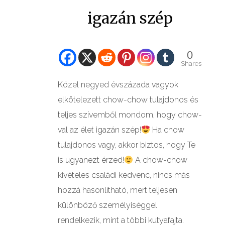
igazán szép
0
Shares
Közel negyed évszázada vagyok
elkötelezett chow-chow tulajdonos és
teljes szívemből mondom, hogy chow-
val az élet igazán szép!
Ha chow
tulajdonos vagy, akkor biztos, hogy Te
is ugyanezt érzed!
A chow-chow
kivételes családi kedvenc, nincs más
hozzá hasonlítható, mert teljesen
különböző személyiséggel
rendelkezik, mint a többi kutyafajta.