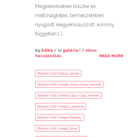
Megjelenésében büszke és
méltóságteljes, természetében
nyugodt, kiegyensúlyozott, komoly,
független […]
by
ildikó
/ in
galéria i
/
nincs
hozzászólás
READ MORE
Broken Hill Indiana Jones
Broken Hill's Heart chow-chow kennel
Broken Hill's Heart csau-csau kennel
Broken Hill's Heart Leontina
Broken Hill's Heart Melody
Broken Hill's Heart Niké