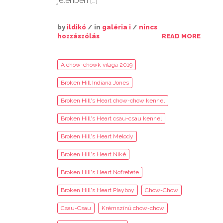
jelenben […]
by
ildikó
/ in
galéria i
/
nincs
hozzászólás
READ MORE
A chow-chowk világa 2019
Broken Hill Indiana Jones
Broken Hill's Heart chow-chow kennel
Broken Hill's Heart csau-csau kennel
Broken Hill's Heart Melody
Broken Hill's Heart Niké
Broken Hill's Heart Nofretete
Broken Hill's Heart Playboy
Chow-Chow
Csau-Csau
Krémszínű chow-chow