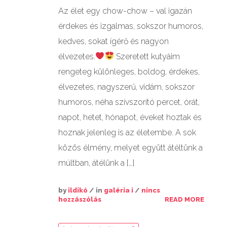
Az élet egy chow-chow – val igazán
érdekes és izgalmas, sokszor humoros,
kedves, sokat ígérő és nagyon
élvezetes.
Szeretett kutyáim
rengeteg különleges, boldog, érdekes,
élvezetes, nagyszerű, vidám, sokszor
humoros, néha szívszorító percet, órát,
napot, hetet, hónapot, éveket hoztak és
hoznak jelenleg is az életembe. A sok
közös élmény, melyet együtt átéltünk a
múltban, átélünk a […]
by
ildikó
/ in
galéria i
/
nincs
hozzászólás
READ MORE