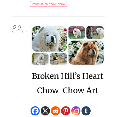
Vörös színű chow-chow
09
SZEPT
Broken Hill’s Heart
Chow-Chow Art