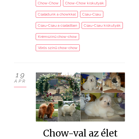
Chow-Chow
Chow-Chow kiskutyák
Családunk a chowkkal
Csau-Csau
Csau-Csau a családban
Csau-Csau kiskutyák
Krémszínű chow-chow
Vörös színű chow-chow
19
ÁPR
Chow-val az élet