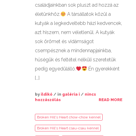
családjainkban sok pluszt ad hozzá az
életünkhöz.
A társállatok közül a
kutyák a legkedveltebb házi kedvencek,
azt hiszem, nem véletlenül. A kutyák
sok örömet és vidámságot
csempésznek a mindennapjainkba,
hűségük és feltétel nélküli szeretetük
pedig egyedülálló.
Én gyerekként
[…]
by
ildikó
/ in
galéria i
/
nincs
hozzászólás
READ MORE
Broken Hill's Heart chow-chow kennel
Broken Hill's Heart csau-csau kennel