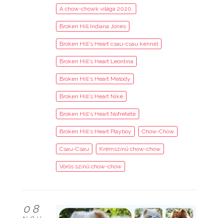
A chow-chowk világa 2020.
Broken Hill Indiana Jones
Broken Hill's Heart csau-csau kennel
Broken Hill's Heart Leontina
Broken Hill's Heart Melody
Broken Hill's Heart Niké
Broken Hill's Heart Nofretete
Broken Hill's Heart Playboy
Chow-Chow
Csau-Csau
Krémszínű chow-chow
Vörös színű chow-chow
08