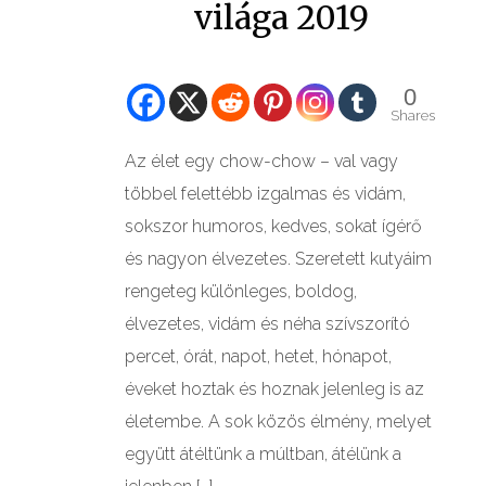
világa 2019
0
Shares
Az élet egy chow-chow – val vagy
többel felettébb izgalmas és vidám,
sokszor humoros, kedves, sokat ígérő
és nagyon élvezetes. Szeretett kutyáim
rengeteg különleges, boldog,
élvezetes, vidám és néha szívszorító
percet, órát, napot, hetet, hónapot,
éveket hoztak és hoznak jelenleg is az
életembe. A sok közös élmény, melyet
együtt átéltünk a múltban, átélünk a