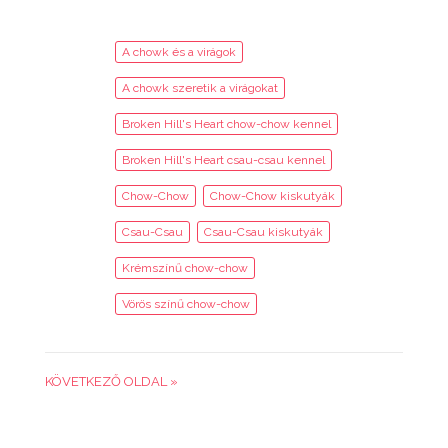
A chowk és a virágok
A chowk szeretik a virágokat
Broken Hill's Heart chow-chow kennel
Broken Hill's Heart csau-csau kennel
Chow-Chow
Chow-Chow kiskutyák
Csau-Csau
Csau-Csau kiskutyák
Krémszínű chow-chow
Vörös színű chow-chow
KÖVETKEZŐ OLDAL »