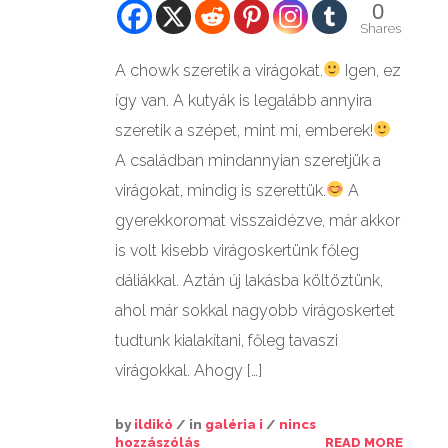
0
Shares
A chowk szeretik a virágokat.
Igen, ez
így van. A kutyák is legalább annyira
szeretik a szépet, mint mi, emberek!
A családban mindannyian szeretjük a
virágokat, mindig is szerettük.
A
gyerekkoromat visszaidézve, már akkor
is volt kisebb virágoskertünk főleg
dáliákkal. Aztán új lakásba költöztünk,
ahol már sokkal nagyobb virágoskertet
tudtunk kialakítani, főleg tavaszi
virágokkal. Ahogy […]
by
ildikó
/ in
galéria i
/
nincs
hozzászólás
READ MORE