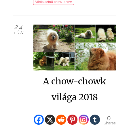
Vörös színű chow-chow
24
JÚN
A chow-chowk
világa 2018
0
Shares