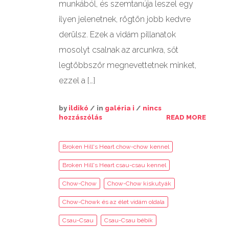
munkából, és szemtanúja leszel egy
ilyen jelenetnek, rögtön jobb kedvre
derülsz. Ezek a vidám pillanatok
mosolyt csalnak az arcunkra, sőt
legtöbbször megnevettetnek minket,
ezzel a […]
by
ildikó
/ in
galéria i
/
nincs
hozzászólás
READ MORE
Broken Hill's Heart chow-chow kennel
Broken Hill's Heart csau-csau kennel
Chow-Chow
Chow-Chow kiskutyák
Chow-Chowk és az élet vidám oldala
Csau-Csau
Csau-Csau bébik