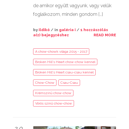
de amikor együtt vagyunk, vagy velük
foglalkozom, minden gondom […]
by
ildikó
/ in
galéria i
/
1 hozzászólás
a(z)
bejegyzéshez
READ MORE
A chow-chowk világa 2015 - 2017
Broken Hill's Heart chow-chow kennel
Broken Hill's Heart csau-csau kennel
Chow-Chow
Csau-Csau
Krémszínű chow-chow
Vörös színű chow-chow
20