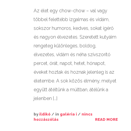
Az élet egy chow-chow – val vagy
GALÉRIÁK II.
többel felettébb izgalmas és vidám,
sokszor humoros, kedves, sokat ígérő
és nagyon élvezetes. Szeretett kutyáim
rengeteg különleges, boldog,
élvezetes, vidám és néha szívszorító
percet, órát, napot, hetet, hónapot,
éveket hoztak és hoznak jelenleg is az
életembe. A sok közös élmény, melyet
együtt átéltünk a múltban, átélünk a
jelenben […]
by
ildikó
/ in
galéria i
/
nincs
hozzászólás
READ MORE