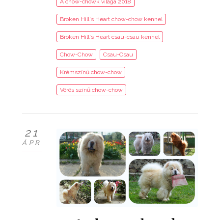
A chow-chowk világa 2018
Broken Hill's Heart chow-chow kennel
Broken Hill's Heart csau-csau kennel
Chow-Chow
Csau-Csau
Krémszínű chow-chow
Vörös színű chow-chow
21
ÁPR