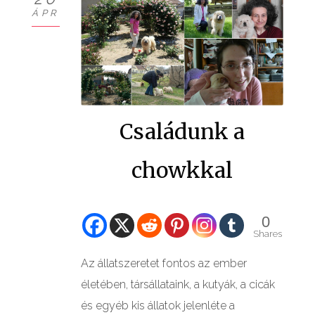
ÁPR
Családunk a
chowkkal
0
Shares
Az állatszeretet fontos az ember
életében, társállataink, a kutyák, a cicák
és egyéb kis állatok jelenléte a