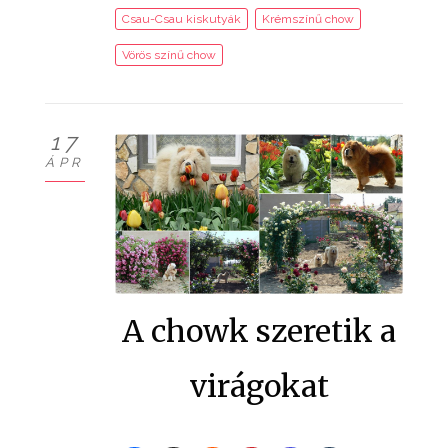
Csau-Csau kiskutyák
Krémszínű chow
Vörös színű chow
17
ÁPR
A chowk szeretik a
virágokat