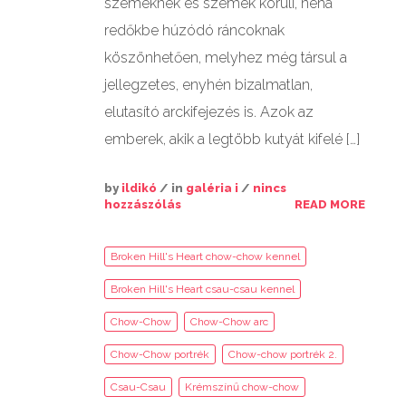
szemeknek és szemek körüli, néha
redőkbe húzódó ráncoknak
köszönhetően, melyhez még társul a
jellegzetes, enyhén bizalmatlan,
elutasító arckifejezés is. Azok az
emberek, akik a legtöbb kutyát kifelé […]
by
ildikó
/ in
galéria i
/
nincs
hozzászólás
READ MORE
Broken Hill's Heart chow-chow kennel
Broken Hill's Heart csau-csau kennel
Chow-Chow
Chow-Chow arc
Chow-Chow portrék
Chow-chow portrék 2.
Csau-Csau
Krémszínű chow-chow