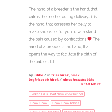
The hand of a breeder is the hand, that
GALÉRIÁK II.
calms the mother during delivery… it is
the hand, that caresses her belly to
make she easier for you to with stand
the pain caused by contractions.
The
hand of a breeder is the hand, that
opens the way to facilitate the birth of
the babies… […]
by
ildikó
/ in
friss hírek
,
hírek
,
legfrissebb hírek
/
nincs hozzászólás
READ MORE
Broken Hill's Heart chow-chow kennel
Chow-Chow
Chow-Chow babies
Chow-Chow breeder
Chow-Chow puppies