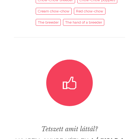
Cream chow-chow
Red chow-chow
The breeder
The hand of a breeder
Tetszett amit láttál?