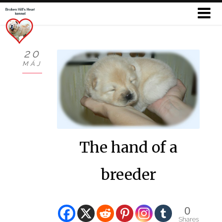
20
MÁJ
KÖSZÖNTŐ
BEMUTATKOZÁS
HÍREK
The hand of a
CHOW
KUTYÁIM
breeder
KIÁLLÍTÁSOK
0
GALÉRIÁK I.
Shares