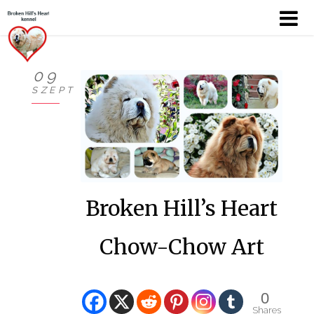
09
SZEPT
KÖSZÖNTŐ
BEMUTATKOZÁS
HÍREK
Broken Hill’s Heart
CHOW
KUTYÁIM
Chow-Chow Art
KIÁLLÍTÁSOK
0
GALÉRIÁK I.
Shares