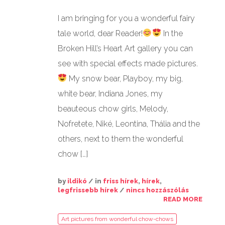
I am bringing for you a wonderful fairy
GALÉRIÁK II.
tale world, dear Reader!
In the
Broken Hill’s Heart Art gallery you can
see with special effects made pictures.
My snow bear, Playboy, my big,
white bear, Indiana Jones, my
beauteous chow girls, Melody,
Nofretete, Niké, Leontina, Thália and the
others, next to them the wonderful
chow […]
by
ildikó
/ in
friss hírek
,
hírek
,
legfrissebb hírek
/
nincs hozzászólás
READ MORE
Art pictures from wonderful chow-chows