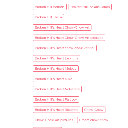
Broken Hill Belinda
Broken Hill Indiana Jones
Broken Hill Thália
Broken Hill's Heart Chow-Chow Art
Broken Hill's Heart Chow-Chow Art pictures
Broken Hill's Heart chow-chow kennel
Broken Hill's Heart Leontina
Broken Hill's Heart Melody
Broken Hill's Heart Niké
Broken Hill's Heart Nofretete
Broken Hill's Heart Playboy
Broken Hill's Heart Roxanne
Chow-Chow
Chow-Chow Art pictures
Cream chow-chow