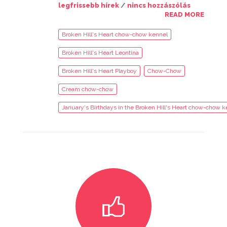
legfrissebb hírek
/
nincs hozzászólás
READ MORE
Broken Hill's Heart chow-chow kennel
Broken Hill's Heart Leontina
Broken Hill's Heart Playboy
Chow-Chow
Cream chow-chow
January's Birthdays in the Broken Hill's Heart chow-chow k