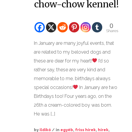
chow-chow kennel!
GALÉRIÁK II.
0
Shares
In January are many joyful events, that
are related to my beloved dogs and
these are dear for my heart!
I’d so
rather say, these are very kind and
memorable to me, birthdays always
special occasions!
In January are two
Birthdays too! Four years ago, on the
26th a cream-colored boy was born.
He was […]
by
ildikó
/ in
egyéb
,
friss hírek
,
hírek
,