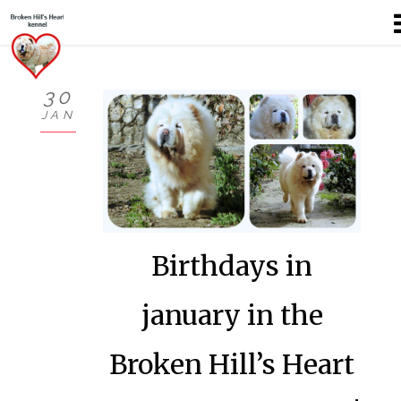
30
JAN
KÖSZÖNTŐ
BEMUTATKOZÁS
HÍREK
Birthdays in
CHOW
KUTYÁIM
january in the
KIÁLLÍTÁSOK
Broken Hill’s Heart
GALÉRIÁK I.