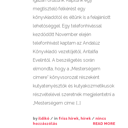
igazán örültünk. Kaptunk egy
megtisztelő felkérést egy
könyvkiadótól és éltünk is a felajánlott
lehetőséggel. Egy telefonhívással
kezdődött November elején
telefonhívást kaptam az Andalúz
Könyvkiadó vezetőjétől, Antalfia
Evelintől. A beszélgetés során
elmondta, hogy a „Mesterségem
címere” könyvsorozat részeként
kutyatenyésztők és kutyakozmetikusok
részvételével szeretnék megjelentetni a
„Mesterségem címe: […]
by
ildikó
/ in
friss hírek
,
hírek
/
nincs
hozzászólás
READ MORE