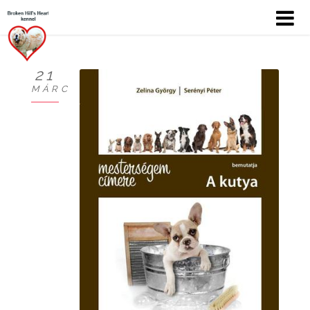
21
MÁRC
KÖSZÖNTŐ
BEMUTATKOZÁS
HÍREK
CHOW
KUTYÁIM
KIÁLLÍTÁSOK
GALÉRIÁK I.