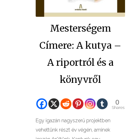
GALÉRIÁK II.
Mesterségem
Címere: A kutya –
A riportról és a
könyvről
0
Shares
Egy igazán nagyszerű projektben
vehettünk részt év végén, aminek