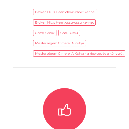
Broken Hill's Heart chow-chow kennel
Broken Hill's Heart csau-csau kennel
Chow-Chow
Csau-Csau
Mesterségem Címere: A Kutya
Mesterségem Címere: A Kutya - a riportról és a könyvről