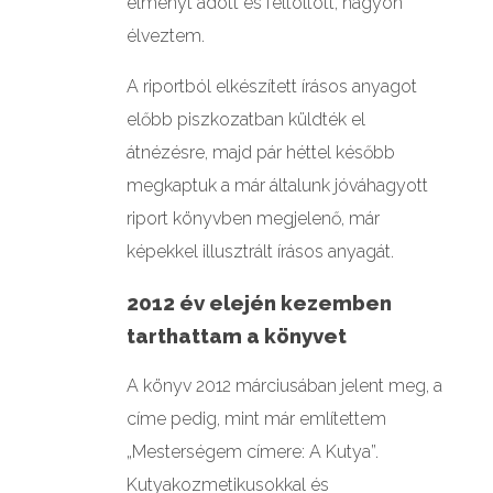
élményt adott és feltöltött, nagyon
élveztem.
A riportból elkészített írásos anyagot
előbb piszkozatban küldték el
átnézésre, majd pár héttel később
megkaptuk a már általunk jóváhagyott
riport könyvben megjelenő, már
képekkel illusztrált írásos anyagát.
2012 év elején kezemben
tarthattam a könyvet
A könyv 2012 márciusában jelent meg, a
címe pedig, mint már említettem
„Mesterségem címere: A Kutya”.
Kutyakozmetikusokkal és