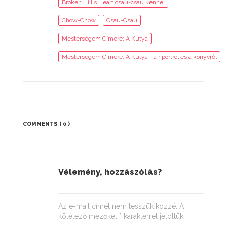
Broken Hill's Heart csau-csau kennel
Chow-Chow
Csau-Csau
Mesterségem Címere: A Kutya
Mesterségem Címere: A Kutya - a riportról és a könyvről
COMMENTS
( 0 )
Vélemény, hozzászólás?
Az e-mail címet nem tesszük közzé.
A
kötelező mezőket
*
karakterrel jelöltük