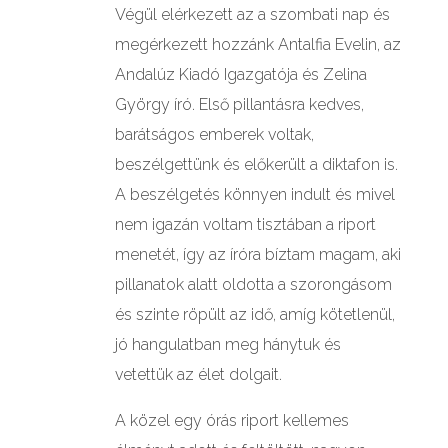
Végül elérkezett az a szombati nap és
megérkezett hozzánk Antalfia Evelin, az
Andalúz Kiadó Igazgatója és Zelina
György író. Első pillantásra kedves,
barátságos emberek voltak,
beszélgettünk és előkerült a diktafon is.
A beszélgetés könnyen indult és mivel
nem igazán voltam tisztában a riport
menetét, így az íróra bíztam magam, aki
pillanatok alatt oldotta a szorongásom
és szinte röpült az idő, amíg kötetlenül,
jó hangulatban meg hánytuk és
vetettük az élet dolgait.
A közel egy órás riport kellemes