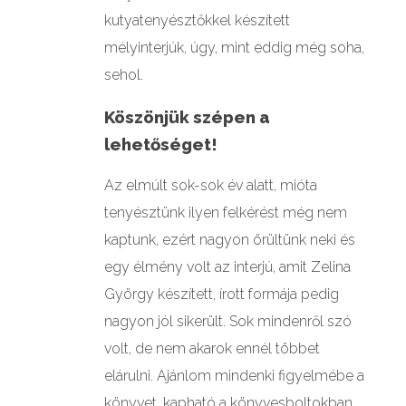
kutyatenyésztőkkel készített
mélyinterjúk, úgy, mint eddig még soha,
sehol.
Köszönjük szépen a
lehetőséget!
Az elmúlt sok-sok év alatt, mióta
tenyésztünk ilyen felkérést még nem
kaptunk, ezért nagyon örültünk neki és
egy élmény volt az interjú, amit Zelina
György készített, írott formája pedig
nagyon jól sikerült. Sok mindenről szó
volt, de nem akarok ennél többet
elárulni. Ajánlom mindenki figyelmébe a
könyvet, kapható a könyvesboltokban