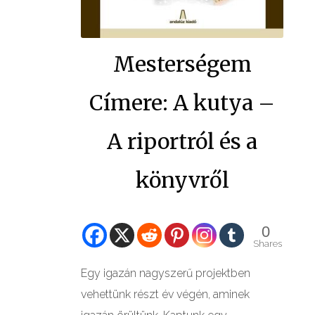
GALÉRIÁK II.
Mesterségem
Címere: A kutya –
A riportról és a
könyvről
0
Shares
Egy igazán nagyszerű projektben
vehettünk részt év végén, aminek