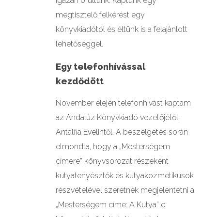
igazán örültünk. Kaptunk egy
megtisztelő felkérést egy
könyvkiadótól és éltünk is a felajánlott
lehetőséggel.
Egy telefonhívással
kezdődött
November elején telefonhívást kaptam
az Andalúz Könyvkiadó vezetőjétől,
Antalfia Evelintől. A beszélgetés során
elmondta, hogy a „Mesterségem
címere” könyvsorozat részeként
kutyatenyésztők és kutyakozmetikusok
részvételével szeretnék megjelentetni a
„Mesterségem címe: A Kutya” c.