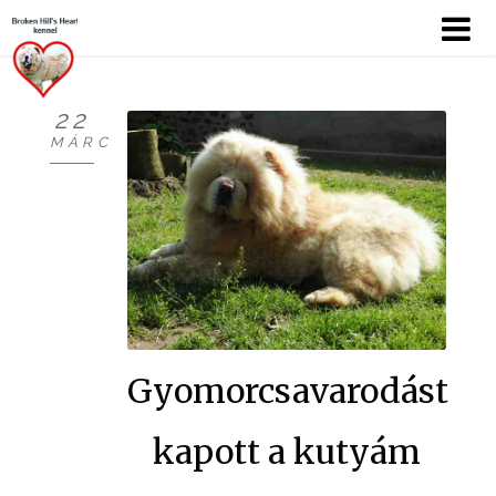
22
MÁRC
KÖSZÖNTŐ
BEMUTATKOZÁS
HÍREK
CHOW
KUTYÁIM
Gyomorcsavarodást
KIÁLLÍTÁSOK
kapott a kutyám
GALÉRIÁK I.