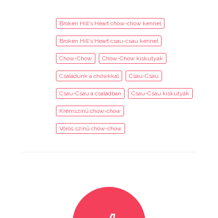
Broken Hill's Heart chow-chow kennel
Broken Hill's Heart csau-csau kennel
Chow-Chow
Chow-Chow kiskutyák
Családunk a chowkkal
Csau-Csau
Csau-Csau a családban
Csau-Csau kiskutyák
Krémszínű chow-chow
Vörös színű chow-chow