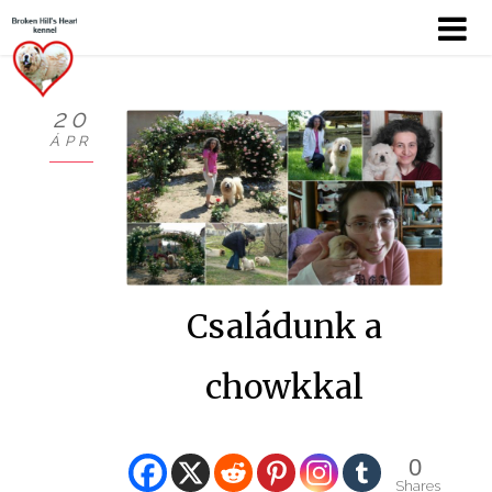
20
ÁPR
KÖSZÖNTŐ
BEMUTATKOZÁS
HÍREK
Családunk a
CHOW
KUTYÁIM
chowkkal
KIÁLLÍTÁSOK
0
GALÉRIÁK I.
Shares