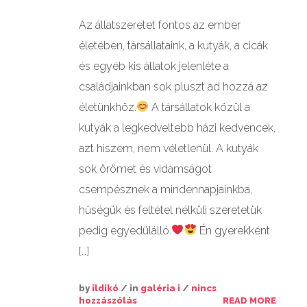
Az állatszeretet fontos az ember
GALÉRIÁK II.
életében, társállataink, a kutyák, a cicák
és egyéb kis állatok jelenléte a
családjainkban sok pluszt ad hozzá az
életünkhöz.
A társállatok közül a
kutyák a legkedveltebb házi kedvencek,
azt hiszem, nem véletlenül. A kutyák
sok örömet és vidámságot
csempésznek a mindennapjainkba,
hűségük és feltétel nélküli szeretetük
pedig egyedülálló.
Én gyerekként
[…]
by
ildikó
/ in
galéria i
/
nincs
hozzászólás
READ MORE