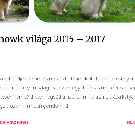
howk világa 2015 – 2017
retetteljes, vidám és mókás történetek által betekintést nyer
dhatni a kutyáim világába, ezzel együtt kicsit a mindennapi k
esen nem tölthetem együtt a napnak mind a 24 óráját a kutyá
foglalkozom, minden gondom […]
bejegyzéshez
RE