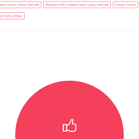
Heart chow-chow kennel
Broken Hill's Heart csau-csau kennel
Chow-Chow
nű chow-chow