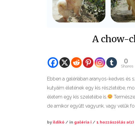
A chow-c
0
Shares
Ebben a galériában aranyos-kedves és sze
kutyáim életének egy kis részletébe, mon
életem egy kis szeletébe is.
Természet
de amikor együtt vagyunk, vagy velük 
by
ildikó
/ in
galéria i
/
1 hozzászólás a(z)