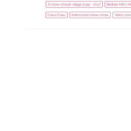
A chow-chowk világa 2015 - 2017
Broken Hill's 
Csau-Csau
Krémszínű chow-chow
Vörös szí