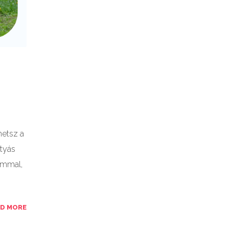
hetsz a
utyás
immal,
AD MORE