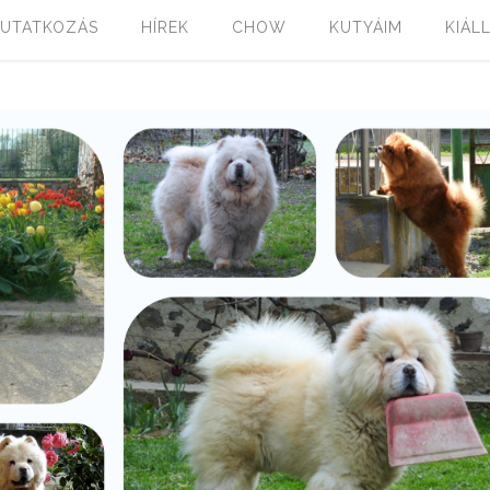
UTATKOZÁS
HÍREK
CHOW
KUTYÁIM
KIÁL