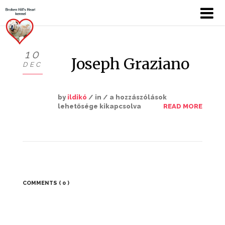
10
Joseph Graziano
DEC
KÖSZÖNTŐ
BEMUTATKOZÁS
by
ildikó
/ in /
a hozzászólások
lehetősége kikapcsolva
READ MORE
HÍREK
CHOW
KUTYÁIM
COMMENTS
( 0 )
KIÁLLÍTÁSOK
GALÉRIÁK I.