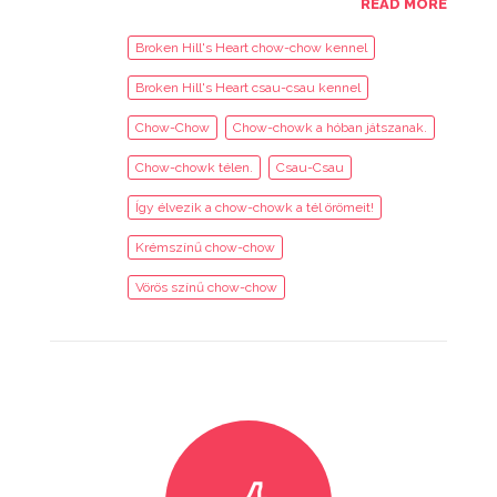
READ MORE
Broken Hill's Heart chow-chow kennel
Broken Hill's Heart csau-csau kennel
Chow-Chow
Chow-chowk a hóban játszanak.
Chow-chowk télen.
Csau-Csau
Így élvezik a chow-chowk a tél örömeit!
Krémszínű chow-chow
Vörös színű chow-chow