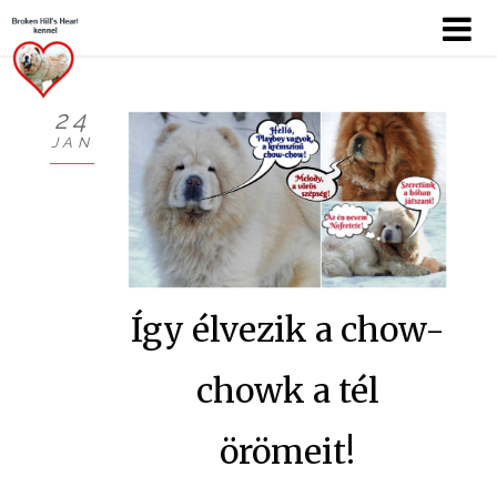
24
JAN
KÖSZÖNTŐ
BEMUTATKOZÁS
HÍREK
Így élvezik a chow-
CHOW
KUTYÁIM
chowk a tél
KIÁLLÍTÁSOK
örömeit!
GALÉRIÁK I.