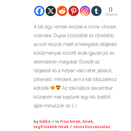
0
GALÉRIÁK II.
Shares
A tél egy remek évszak a chow-chowk
számára. Dupla szőrzetük és rövidebb
arcorri részük miatt a hidegebb időjárási
körülmények között érzik igazán jól és
elemükben magukat. Élvezik az
időjárást és a hóban való létet, játékot,
pihenést, mindent, ami a téli időszakhoz
kötődik.
Az idei télből december
közepén már kaptunk egy kis ízelítőt,
éjjeli mínuszok és […]
by
ildikó
/ in
friss hírek
,
hírek
,
legfrissebb hírek
/
nincs hozzászólás