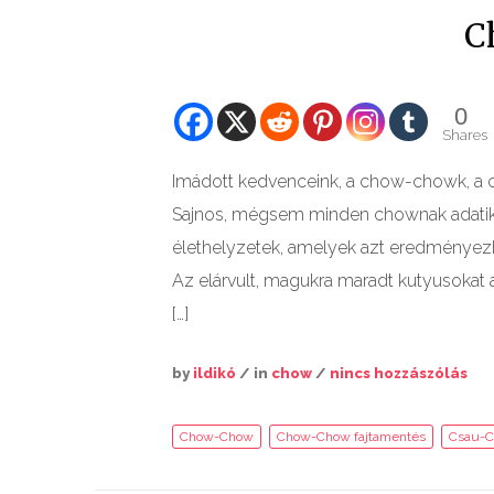
C
0
Shares
Imádott kedvenceink, a chow-chowk, a cs
Sajnos, mégsem minden chownak adatik 
élethelyzetek, amelyek azt eredményezhet
Az elárvult, magukra maradt kutyusokat
[…]
by
ildikó
/ in
chow
/
nincs hozzászólás
Chow-Chow
Chow-Chow fajtamentés
Csau-C