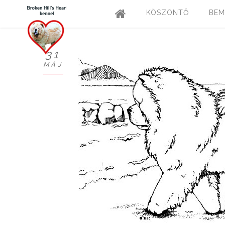
KÖSZÖNTŐ
BEM
31
MÁJ