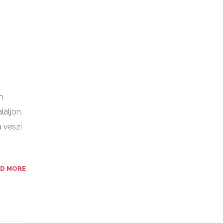
n
láljon.
 veszi
AD MORE