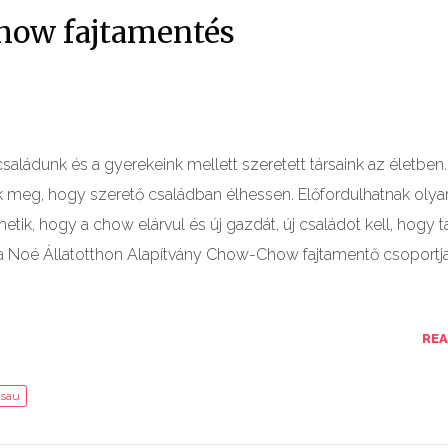
how fajtamentés
aládunk és a gyerekeink mellett szeretett társaink az életben.
meg, hogy szerető családban élhessen. Előfordulhatnak olya
ik, hogy a chow elárvul és új gazdát, új családot kell, hogy ta
 a Noé Állatotthon Alapítvány Chow-Chow fajtamentő csoportja
RE
sau