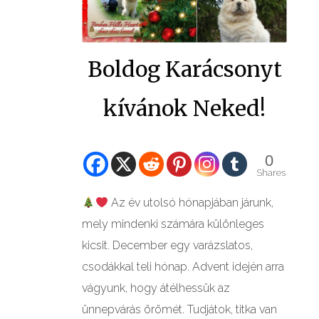
Boldog Karácsonyt
kívánok Neked!
0
Shares
Az év utolsó hónapjában járunk,
mely mindenki számára különleges
kicsit. December egy varázslatos,
csodákkal teli hónap. Advent idején arra
vágyunk, hogy átélhessük az
ünnepvárás örömét. Tudjátok, titka van