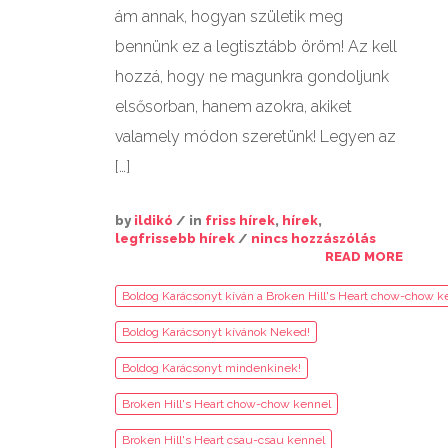
ám annak, hogyan születik meg
bennünk ez a legtisztább öröm! Az kell
hozzá, hogy ne magunkra gondoljunk
elsősorban, hanem azokra, akiket
valamely módon szeretünk! Legyen az
[…]
by
ildikó
/ in
friss hírek
,
hírek
,
legfrissebb hírek
/
nincs hozzászólás
READ MORE
Boldog Karácsonyt kíván a Broken Hill's Heart chow-chow k
Boldog Karácsonyt kívánok Neked!
Boldog Karácsonyt mindenkinek!
Broken Hill's Heart chow-chow kennel
Broken Hill's Heart csau-csau kennel