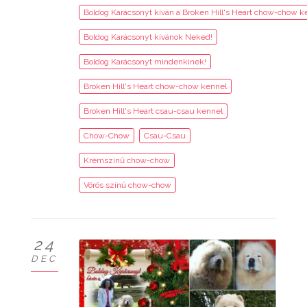
Boldog Karácsonyt kíván a Broken Hill's Heart chow-chow k
Boldog Karácsonyt kívánok Neked!
Boldog Karácsonyt mindenkinek!
Broken Hill's Heart chow-chow kennel
Broken Hill's Heart csau-csau kennel
Chow-Chow
Csau-Csau
Krémszínű chow-chow
Vörös színű chow-chow
24
DEC