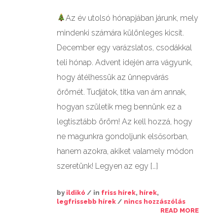
Az év utolsó hónapjában járunk, mely
GALÉRIÁK II.
mindenki számára különleges kicsit.
December egy varázslatos, csodákkal
teli hónap. Advent idején arra vágyunk,
hogy átélhessük az ünnepvárás
örömét. Tudjátok, titka van ám annak,
hogyan születik meg bennünk ez a
legtisztább öröm! Az kell hozzá, hogy
ne magunkra gondoljunk elsősorban,
hanem azokra, akiket valamely módon
szeretünk! Legyen az egy […]
by
ildikó
/ in
friss hírek
,
hírek
,
legfrissebb hírek
/
nincs hozzászólás
READ MORE