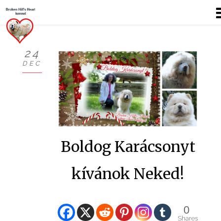
24
DEC
KÖSZÖNTŐ
BEMUTATKOZÁS
HÍREK
Boldog Karácsonyt
CHOW
KUTYÁIM
kívánok Neked!
KIÁLLÍTÁSOK
0
GALÉRIÁK I.
Shares