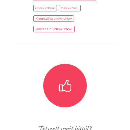
Chow-Chow
Csau-Csau
Krémszínű chow-chow
Vörös színű chow-chow
Tetszett amit láttál?