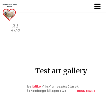
31
AUG
KÖSZÖNTŐ
BEMUTATKOZÁS
HÍREK
CHOW
Test art gallery
KUTYÁIM
by
ildikó
/ in /
a hozzászólások
lehetősége kikapcsolva
READ MORE
KIÁLLÍTÁSOK
GALÉRIÁK I.