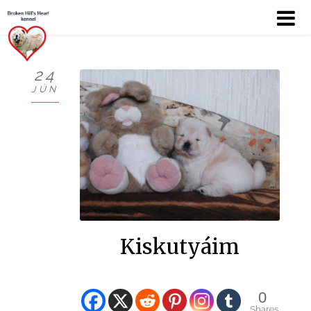
24
JÚN
KÖSZÖNTŐ
BEMUTATKOZÁS
HÍREK
CHOW
KUTYÁIM
Kiskutyáim
KIÁLLÍTÁSOK
0
GALÉRIÁK I.
Shares