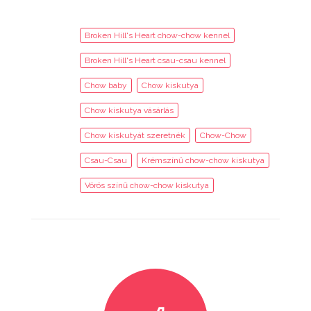
Broken Hill's Heart chow-chow kennel
Broken Hill's Heart csau-csau kennel
Chow baby
Chow kiskutya
Chow kiskutya vásárlás
Chow kiskutyát szeretnék
Chow-Chow
Csau-Csau
Krémszínű chow-chow kiskutya
Vörös színű chow-chow kiskutya