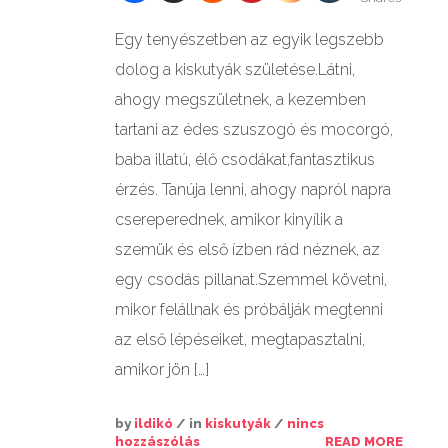
GALÉRIÁK II.
Egy tenyészetben az egyik legszebb
dolog a kiskutyák születése.Látni,
ahogy megszületnek, a kezemben
tartani az édes szuszogó és mocorgó,
baba illatú, élő csodákat,fantasztikus
érzés. Tanúja lenni, ahogy napról napra
csereperednek, amikor kinyílik a
szemük és első ízben rád néznek, az
egy csodás pillanat.Szemmel követni,
mikor felállnak és próbálják megtenni
az első lépéseiket, megtapasztalni,
amikor jön […]
by
ildikó
/ in
kiskutyák
/
nincs
hozzászólás
READ MORE