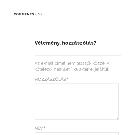
COMMENTS
( 0 )
Vélemény, hozzászólás?
Az e-mail címet nem tesszük közzé.
A
kötelező mezőket
*
karakterrel jelöltük
HOZZÁSZÓLÁS
*
NÉV
*