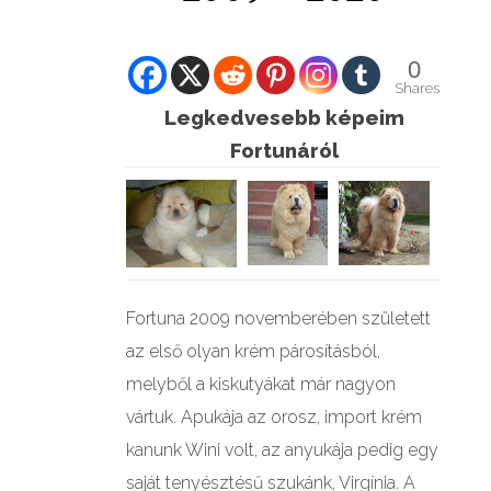
GALÉRIÁK II.
0
Shares
Legkedvesebb képeim
Fortunáról
Fortuna 2009 novemberében született
az első olyan krém párosításból,
melyből a kiskutyákat már nagyon
vártuk. Apukája az orosz, import krém
kanunk Wini volt, az anyukája pedig egy
saját tenyésztésű szukánk, Virgínia. A