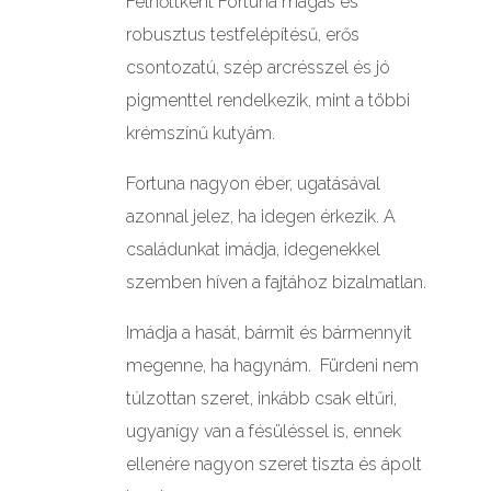
Felnőttként Fortuna magas és
robusztus testfelépítésű, erős
csontozatú, szép arcrésszel és jó
pigmenttel rendelkezik, mint a többi
krémszínű kutyám.
Fortuna nagyon éber, ugatásával
azonnal jelez, ha idegen érkezik. A
családunkat imádja, idegenekkel
szemben híven a fajtához bizalmatlan.
Imádja a hasát, bármit és bármennyit
megenne, ha hagynám. Fürdeni nem
túlzottan szeret, inkább csak eltűri,
ugyanígy van a fésüléssel is, ennek
ellenére nagyon szeret tiszta és ápolt