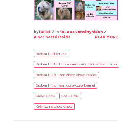
by
ildikó
/ in
túl a szivárványhídon
/
nincs hozzászólás
READ MORE
Broken Hill Fortuna
Broken Hill Fortuna a krémszínű chow-chow szuka
Broken Hill's Heart chow-chow kennel
Broken Hill's Heart csau-csau kennel
Chow-Chow
Csau-Csau
Krémszínű chow-chow