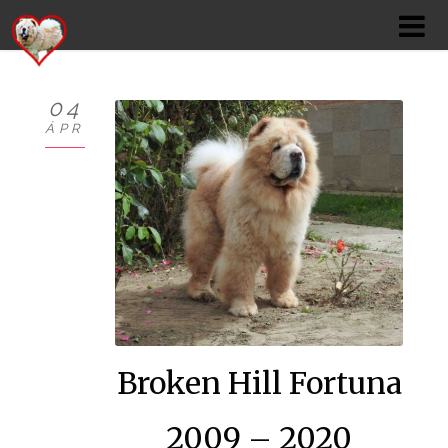
04
ÁPR
KÖSZÖNTŐ
BEMUTATKOZÁS
HÍREK
CHOW
KUTYÁIM
Broken Hill Fortuna
KIÁLLÍTÁSOK
2009 – 2020
GALÉRIÁK I.