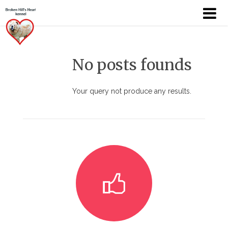
No posts founds
KÖSZÖNTŐ
Your query not produce any results.
BEMUTATKOZÁS
HÍREK
CHOW
KUTYÁIM
KIÁLLÍTÁSOK
GALÉRIÁK I.